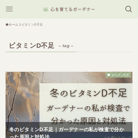
ホーム
ビタミンD不足
ビタミンD不足
– tag –
オレゴン生活
冬のビタミンD不足｜ガーデナーの私が検査で分か
った原因と対処法